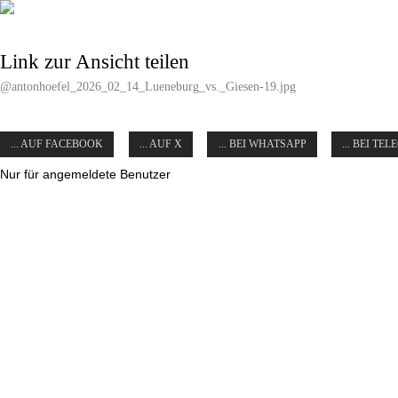
Link zur Ansicht teilen
@antonhoefel_2026_02_14_Lueneburg_vs._Giesen-19.jpg
... AUF FACEBOOK
... AUF X
... BEI WHATSAPP
... BEI TE
Nur für angemeldete Benutzer