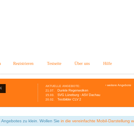
n
Registrieren
Testseite
Über uns
Hilfe
› weitere Angebote
AKTUELLE ANGEBOTE:
N
Dunkle Regenwolken
21.07.
SVG Lüneburg - ASV Dachau
15.03.
Testbilder CLV 2
20.02.
s Angebotes zu klein. Wollen Sie
in die vereinfachte Mobil-Darstellung 