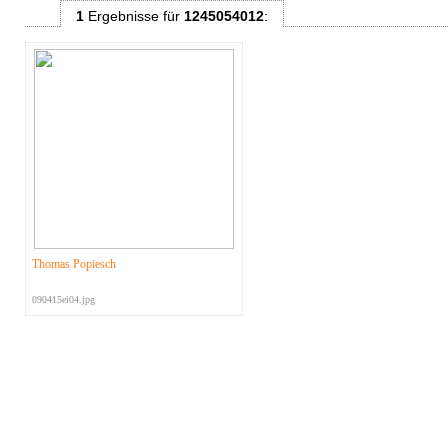
1
Ergebnisse
für
1245054012
:
Thomas Popiesch
090415ei04.jpg